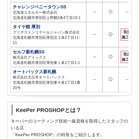
チャレンジベニータウンSS
─
〇
─
北海道エネルギー株式会社
北海道札幌市厚別区上野幌3条4丁目18-1
タイヤ館 厚別
取扱
ブリヂストンリテールジャパン株式会社
─
〇
施工店
北海道札幌市厚別区厚別北３条2丁目11-
11
セルフ新札幌SS
取扱
─
〇
株式会社アイックス
施工店
北海道札幌市厚別区厚別東１条1丁目1-1
オートバックス新札幌
株式会社北日本オートバックス
─
〇
─
北海道札幌市厚別区厚別東５条1丁目1番
20号
KeePer PROSHOPとは？
キーパーのコーティング技術一級資格を取得したスタッフの
いる店
「KeePer PROSHOP」の特長をご紹介します。