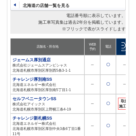
北海道の店舗一覧を見る
電話番号順に表示しています。
施工車写真集は過去2年分を掲載しています。
※フリックで表がスライドします
WEB
店舗名・所在地
電話
予約
ジェームス厚別通店
─
〇
─
株式会社ジェームスアンビシャス
北海道札幌市厚別区厚別西5条3-1-1
チャレンジ厚別南SS
─
〇
─
北海道エネルギー株式会社
北海道札幌市厚別区厚別南5丁目1-1
セルフベニータウンSS
取扱
─
〇
株式会社アイックス
施工店
北海道札幌市厚別区上野幌三条4-19
チャレンジ新札幌SS
北海道エネルギー株式会社
─
〇
─
北海道札幌市厚別区厚別中央3条6丁目1番
11号