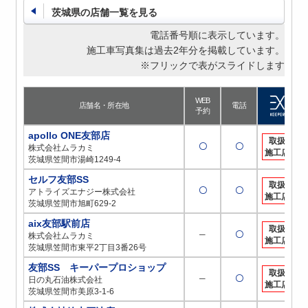
茨城県の店舗一覧を見る
電話番号順に表示しています。
施工車写真集は過去2年分を掲載しています。
※フリックで表がスライドします
WEB
店舗名・所在地
電話
予約
apollo ONE友部店
取扱
〇
〇
株式会社ムラカミ
施工店
茨城県笠間市湯崎1249-4
セルフ友部SS
取扱
〇
〇
アトライズエナジー株式会社
施工店
茨城県笠間市旭町629-2
aix友部駅前店
取扱
─
〇
株式会社ムラカミ
施工店
茨城県笠間市東平2丁目3番26号
友部SS キーパープロショップ
取扱
─
〇
日の丸石油株式会社
施工店
茨城県笠間市美原3-1-6