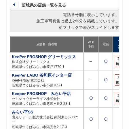
茨城県の店舗一覧を見る
電話番号順に表示しています。
施工車写真集は過去2年分を掲載しています。
※フリックで表がスライドします
WEB
店舗名・所在地
電話
予約
KeePer PROSHOP グリーミックス
取扱
─
〇
株式会社グリーミックス
施工店
茨城県つくばみらい市筒戸1770-1
KeePer LABO 谷和原インター店
取扱
─
〇
KeePer技研株式会社
施工店
茨城県つくばみらい市小絹165-1
Keeper PROSHOP みらい平店
取扱
〇
〇
セキショウカーライフ株式会社
施工店
茨城県つくばみらい市紫峰ヶ丘2-23-1
みらい平SS
出光リテール販売株式会社 南関東カンパニ
〇
〇
─
ー
茨城県つくばみらい市陽光台2-17-3