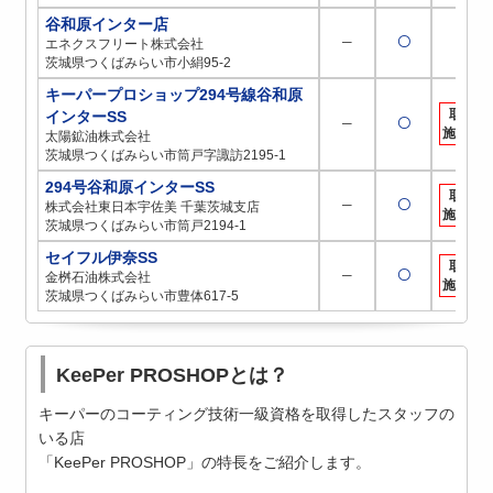
谷和原インター店
─
〇
─
エネクスフリート株式会社
茨城県つくばみらい市小絹95-2
キーパープロショップ294号線谷和原
取扱
インターSS
─
〇
施工店
太陽鉱油株式会社
茨城県つくばみらい市筒戸字諏訪2195-1
294号谷和原インターSS
取扱
─
〇
株式会社東日本宇佐美 千葉茨城支店
施工店
茨城県つくばみらい市筒戸2194-1
セイフル伊奈SS
取扱
─
〇
金桝石油株式会社
施工店
茨城県つくばみらい市豊体617-5
KeePer PROSHOPとは？
キーパーのコーティング技術一級資格を取得したスタッフの
いる店
「KeePer PROSHOP」の特長をご紹介します。