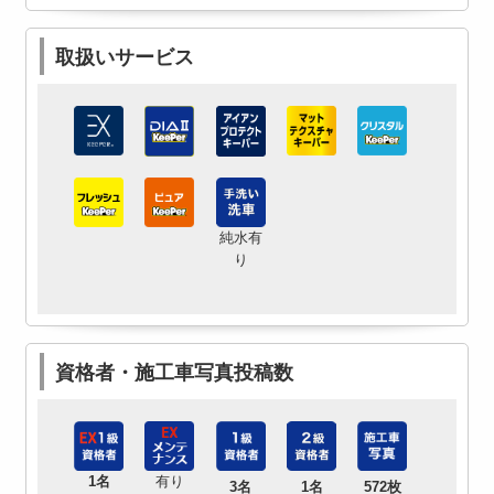
取扱いサービス
純水有
り
資格者・施工車写真投稿数
1名
有り
3名
1名
572枚