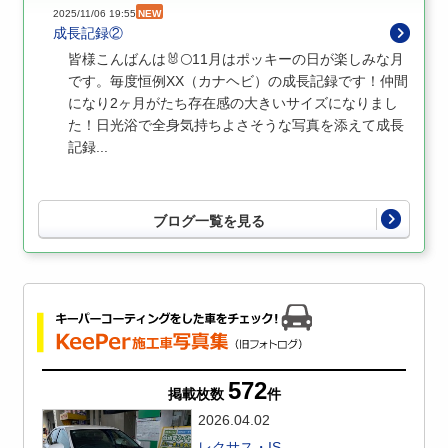
2025/11/06 19:55
NEW
成長記録②
皆様こんばんは🐰🌕11月はポッキーの日が楽しみな月
です。毎度恒例XX（カナヘビ）の成長記録です！仲間
になり2ヶ月がたち存在感の大きいサイズになりまし
た！日光浴で全身気持ちよさそうな写真を添えて成長
記録...
ブログ一覧を見る
572
掲載枚数
件
2026.04.02
レクサス・IS