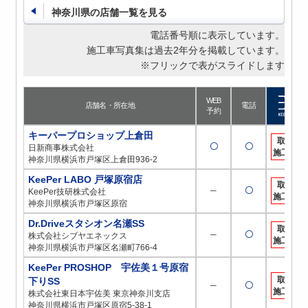
神奈川県の店舗一覧を見る
電話番号順に表示しています。
施工車写真集は過去2年分を掲載しています。
※フリックで表がスライドします
WEB
店舗名・所在地
電話
予約
キーパープロショップ上倉田
取扱
〇
〇
日新商事株式会社
施工店
神奈川県横浜市戸塚区上倉田936-2
KeePer LABO 戸塚原宿店
取扱
─
〇
KeePer技研株式会社
施工店
神奈川県横浜市戸塚区原宿
Dr.Driveスタシオン名瀬SS
取扱
─
〇
株式会社シブヤエネックス
施工店
神奈川県横浜市戸塚区名瀬町766-4
KeePer PROSHOP 宇佐美１号原宿
取扱
下りSS
─
〇
施工店
株式会社東日本宇佐美 東京神奈川支店
神奈川県横浜市戸塚区原宿5-38-1