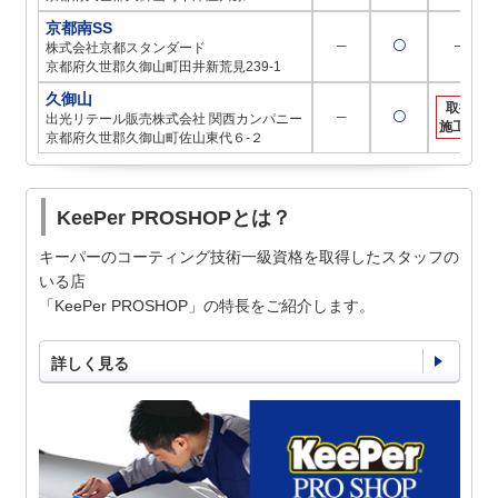
京都南SS
─
〇
─
株式会社京都スタンダード
京都府久世郡久御山町田井新荒見239-1
久御山
取扱
─
〇
出光リテール販売株式会社 関西カンパニー
施工店
京都府久世郡久御山町佐山東代６-２
KeePer PROSHOPとは？
キーパーのコーティング技術一級資格を取得したスタッフの
いる店
「KeePer PROSHOP」の特長をご紹介します。
詳しく見る