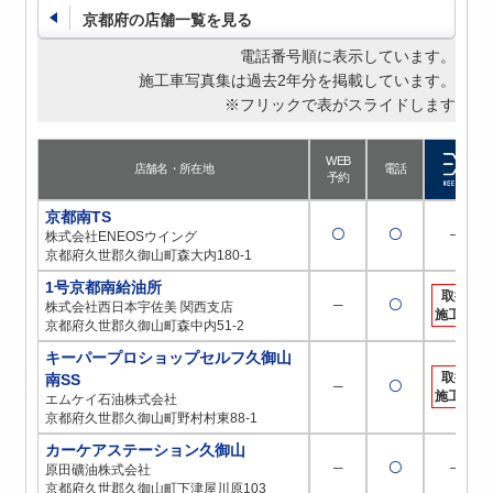
京都府の店舗一覧を見る
電話番号順に表示しています。
施工車写真集は過去2年分を掲載しています。
※フリックで表がスライドします
WEB
店舗名・所在地
電話
予約
京都南TS
〇
〇
─
株式会社ENEOSウイング
京都府久世郡久御山町森大内180-1
1号京都南給油所
取扱
─
〇
株式会社西日本宇佐美 関西支店
施工店
京都府久世郡久御山町森中内51-2
キーパープロショップセルフ久御山
取扱
南SS
─
〇
施工店
エムケイ石油株式会社
京都府久世郡久御山町野村村東88-1
カーケアステーション久御山
─
〇
─
原田礦油株式会社
京都府久世郡久御山町下津屋川原103