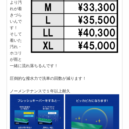
より汚
れが着
きづら
いんで
す！
そして
着いた
汚れ・
ホコリ
が雨と
一緒に流れ落ちるんです！
圧倒的な撥水力で洗車の回数が減ります！
ノーメンテナンスで１年以上耐久