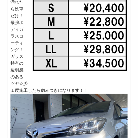
汚れた
ら洗車
だけ！
最強ボ
ディガ
ラスコ
ーティ
ング！
ガラス
特有の
透明感
のある
ツヤ☆彡
１度施工したら病みつきになります！！