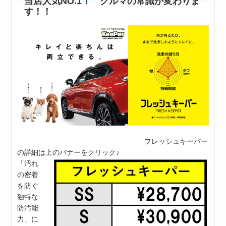
当店人気NO.1！ クルマの常識が変わりま
す！！
フレッシュキーパー
の詳細は上のバナーをクリック♪
「汚れ
の密着
を防ぐ
独特な
防汚能
力」に