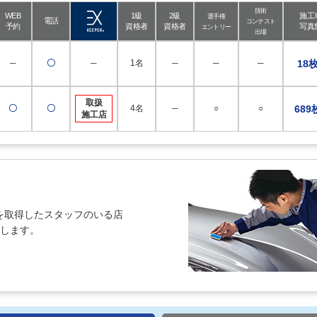
技術
WEB
1級
2級
施工
選手権
電話
コンテスト
予約
資格者
資格者
写真
エントリー
出場
─
〇
─
1名
─
─
─
18
取扱
〇
〇
4名
─
○
○
689
施工店
を取得したスタッフのいる店
紹介します。