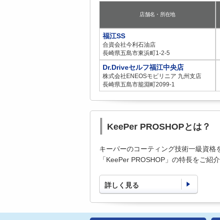
店舗名・所在地
福江SS
合資会社今利石油店
長崎県五島市東浜町1-2-5
Dr.Driveセルフ福江中央店
株式会社ENEOSモビリニア 九州支店
長崎県五島市籠淵町2099-1
KeePer PROSHOPとは？
キーパーのコーティング技術一級資格
「KeePer PROSHOP」の特長をご
詳しく見る