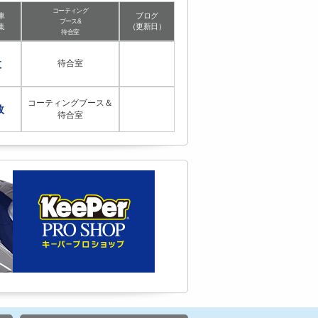
コーティング
車
ブログ
ブース&
集
（更新日）
待合室
枚
待合室
コーティングブース＆
枚
待合室