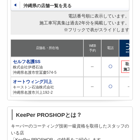
沖縄県の店舗一覧を見る
電話番号順に表示しています。
施工車写真集は過去2年分を掲載しています。
※フリックで表がスライドします
WEB
店舗名・所在地
電話
予約
セルフ名護SS
取扱
─
〇
株式会社伊禮石油
施工店
沖縄県名護市世冨慶574-5
オートウィング川上
─
〇
─
キーストン石油株式会社
沖縄県名護市川上192-2
KeePer PROSHOPとは？
キーパーのコーティング技術一級資格を取得したスタッフの
いる店
「KeePer PROSHOP」の特長をご紹介します。