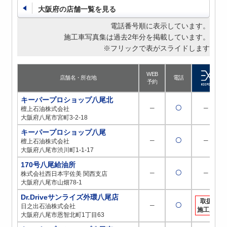
大阪府の店舗一覧を見る
電話番号順に表示しています。
施工車写真集は過去2年分を掲載しています。
※フリックで表がスライドします
WEB
店舗名・所在地
電話
予約
キーパープロショップ八尾北
─
〇
─
檀上石油株式会社
大阪府八尾市宮町3-2-18
キーパープロショップ八尾
─
〇
─
檀上石油株式会社
大阪府八尾市渋川町1-1-17
170号八尾給油所
─
〇
─
株式会社西日本宇佐美 関西支店
大阪府八尾市山畑78-1
Dr.Driveサンライズ外環八尾店
取扱
─
〇
日之出石油株式会社
施工店
大阪府八尾市恩智北町1丁目63