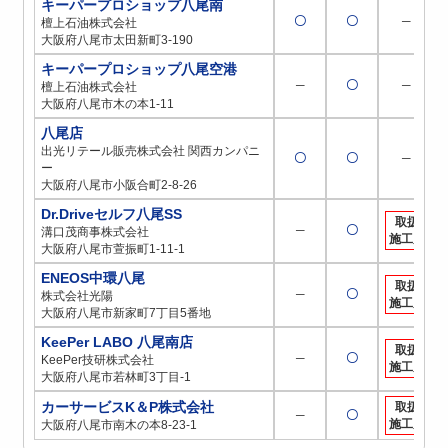
キーパープロショップ八尾南
〇
〇
─
檀上石油株式会社
大阪府八尾市太田新町3-190
キーパープロショップ八尾空港
─
〇
─
檀上石油株式会社
大阪府八尾市木の本1-11
八尾店
出光リテール販売株式会社 関西カンパニ
〇
〇
─
ー
大阪府八尾市小阪合町2-8-26
Dr.Driveセルフ八尾SS
取扱
─
〇
溝口茂商事株式会社
施工店
大阪府八尾市萱振町1-11-1
ENEOS中環八尾
取扱
─
〇
株式会社光陽
施工店
大阪府八尾市新家町7丁目5番地
KeePer LABO 八尾南店
取扱
─
〇
KeePer技研株式会社
施工店
大阪府八尾市若林町3丁目-1
カーサービスK＆P株式会社
取扱
─
〇
施工店
大阪府八尾市南木の本8-23-1