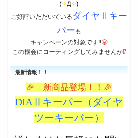
(
✧
Д
✧
)
ダイヤⅡキー
ご好評いただいている
パー
も
キャンペーンの対象です‼️
🤩
この機会にコーティングしてみませんか
⁉️
最新情報！！
🎉 新商品登場！！🎉
DIAⅡキーパー
（ダイヤ
ツーキーパー）