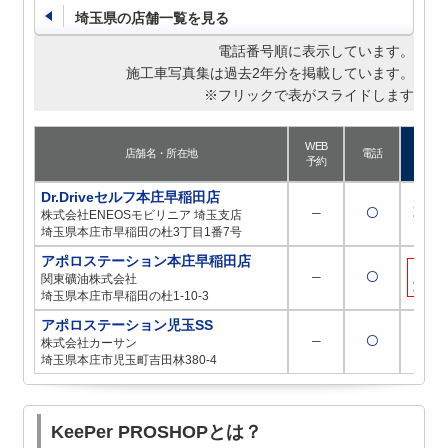
埼玉県の店舗一覧を見る
電話番号順に表示しています。
施工車写真集は過去2年分を掲載しています。
※フリックで表がスライドします
WEB
店舗名・所在地
電話
予約
Dr.Driveセルフ本庄早稲田店
─
〇
取扱
株式会社ENEOSモビリニア 埼玉支店
埼玉県本庄市早稲田の杜3丁目1番7号
アポロステーション本庄早稲田店
取扱
─
〇
関東礦油株式会社
施工
埼玉県本庄市早稲田の杜1-10-3
アポロステーション児玉SS
─
〇
─
株式会社カーサン
埼玉県本庄市児玉町吉田林380-4
KeePer PROSHOPとは？