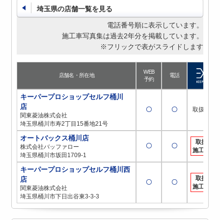
埼玉県の店舗一覧を見る
電話番号順に表示しています。
施工車写真集は過去2年分を掲載しています。
※フリックで表がスライドします
WEB
店舗名・所在地
電話
予約
キーパープロショップセルフ桶川
店
〇
〇
取扱店
関東菱油株式会社
埼玉県桶川市寿2丁目15番地21号
オートバックス桶川店
取扱
〇
〇
株式会社バッファロー
施工店
埼玉県桶川市坂田1709-1
キーパープロショップセルフ桶川西
取扱
店
〇
〇
施工店
関東菱油株式会社
埼玉県桶川市下日出谷東3-3-3