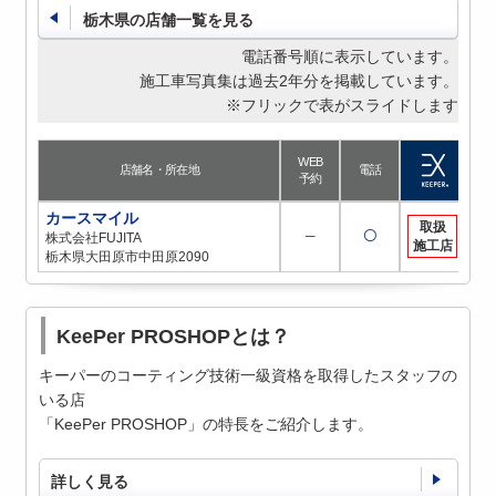
栃木県の店舗一覧を見る
電話番号順に表示しています。
施工車写真集は過去2年分を掲載しています。
※フリックで表がスライドします
WEB
1
店舗名・所在地
電話
予約
資
カースマイル
取扱
─
〇
2
株式会社FUJITA
施工店
栃木県大田原市中田原2090
KeePer PROSHOPとは？
キーパーのコーティング技術一級資格を取得したスタッフの
いる店
「KeePer PROSHOP」の特長をご紹介します。
詳しく見る