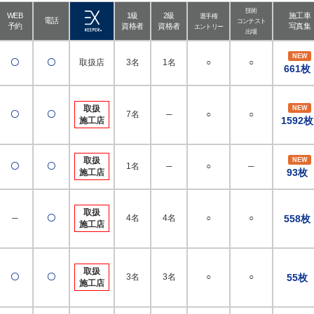
技術
WEB
1級
2級
施工車
選手権
電話
コンテスト
予約
資格者
資格者
写真集
エントリー
出場
NEW
〇
〇
取扱店
3名
1名
○
○
661枚
取扱
NEW
〇
〇
7名
─
○
○
1592枚
施工店
取扱
NEW
〇
〇
1名
─
○
─
93枚
施工店
取扱
─
〇
4名
4名
○
○
558枚
施工店
取扱
〇
〇
3名
3名
○
○
55枚
施工店