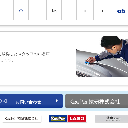
─
〇
─
1名
─
○
○
41枚
を取得したスタッフのいる店
紹介します。
お問い合わせ