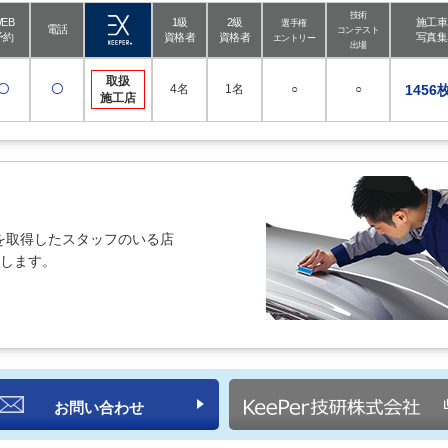
技術
EB
1級
2級
施工車
選手権
電話
コンテスト
予約
資格者
資格者
写真集
エントリー
出場
取扱
〇
〇
4名
1名
○
○
1456
施工店
を取得したスタッフのいる店
紹介します。
お問い合わせ