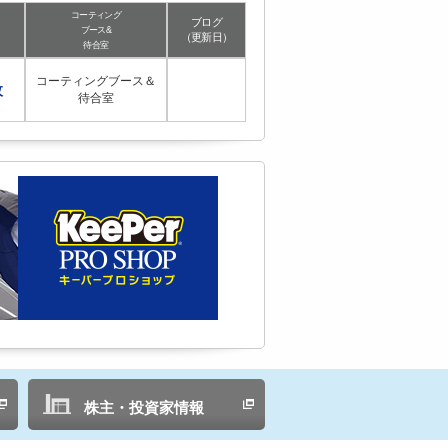
コーティング
ブログ
ブース&
（更新日）
待合室
コーティングブース＆
枚
待合室
株主・投資家情報