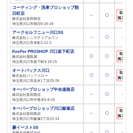
コーティング・洗車プロショップ朝
取扱
日町店
─
〇
施工店
株式会社富田商店
埼玉県川口市朝日6-16-18
アークセルフニュー川口SS
─
〇
─
株式会社シンマテリアルワン
埼玉県川口市本町2-12-3
KeePer PROSHOP 川口坂下町店
取扱
〇
〇
株式会社鹿島屋
施工店
埼玉県川口市坂下町4-19-15
オートバックス川口
取扱
〇
〇
株式会社バッファロー
施工店
埼玉県川口市並木1丁目25-26
キーパープロショップ中央道路店
─
〇
─
株式会社富田商店
埼玉県川口市中青木5-9-10
キーパープロショップ川口飯塚店
取扱
─
〇
株式会社富田商店
施工店
埼玉県川口市飯塚2丁目15-14
蕨イーストSS
─
〇
─
加藤石油株式会社