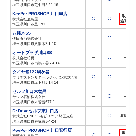
埼玉県川口市芝中田2-31-18
KeePer PROSHOP 川口里店
取扱
〇
〇
株式会社鹿島屋
施工店
埼玉県川口市里1708
八幡木SS
─
〇
─
伊田石油株式会社
埼玉県川口市八幡木2-1-10
オートプラザ川口SS
─
〇
─
株式会社松勇
埼玉県川口市南鳩ヶ谷5-4-14
タイヤ館122鳩ケ谷
〇
〇
─
ブリヂストンリテールジャパン株式会社
埼玉県川口市坂下町1-14-14
セルフ川口木曽呂
─
〇
─
ヤジマ石油株式会社
埼玉県川口市木曽呂677-1
Dr.Driveセルフ東川口店
─
〇
取扱店
株式会社ENEOSモビリニア 埼玉支店
埼玉県川口市戸塚東1-4-24
KeePer PROSHOP 川口安行店
取扱
〇
〇
株式会社鹿島屋