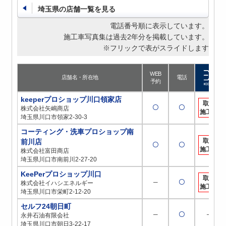
埼玉県の店舗一覧を見る
電話番号順に表示しています。
施工車写真集は過去2年分を掲載しています。
※フリックで表がスライドします
WEB
店舗名・所在地
電話
予約
keeperプロショップ川口領家店
取扱
〇
〇
株式会社矢嶋商店
施工店
埼玉県川口市領家2-30-3
コーティング・洗車プロショップ南
取扱
前川店
〇
〇
施工店
株式会社富田商店
埼玉県川口市南前川2-27-20
KeePerプロショップ川口
取扱
─
〇
株式会社イハシエネルギー
施工店
埼玉県川口市栄町2-12-20
セルフ24朝日町
─
〇
─
永井石油有限会社
埼玉県川口市朝日3-22-17